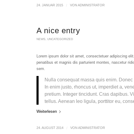
24. JANUAR 2015
/
VON
ADMINISTRATOR
A nice entry
NEWS
,
UNCATEGORIZED
Lorem ipsum dolor sit amet, consectetuer adipiscing el
penatibus et magnis dis parturient montes, nascetur ridi
sem.
Nulla consequat massa quis enim. Donec pede
In enim justo, rhoncus ut, imperdiet a, ven
pretium. Integer tincidunt. Cras dapibus.
tellus. Aenean leo ligula, porttitor eu, con
Weiterlesen
24. AUGUST 2014
/
VON
ADMINISTRATOR