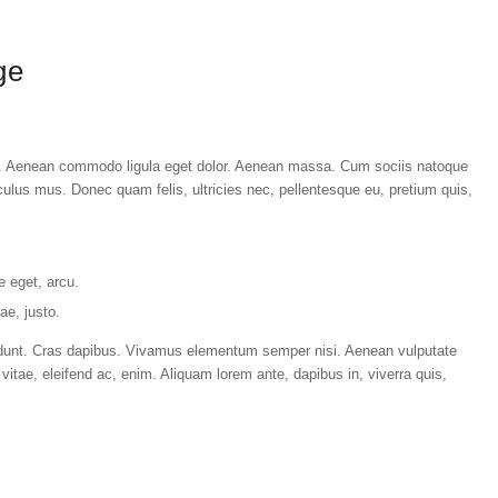
ge
it. Aenean commodo ligula eget dolor. Aenean massa. Cum sociis natoque
culus mus. Donec quam felis, ultricies nec, pellentesque eu, pretium quis,
e eget, arcu.
ae, justo.
ncidunt. Cras dapibus. Vivamus elementum semper nisi. Aenean vulputate
t vitae, eleifend ac, enim. Aliquam lorem ante, dapibus in, viverra quis,