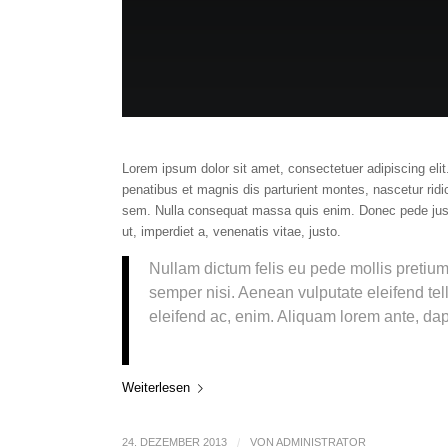
Lorem ipsum dolor sit amet, consectetuer adipiscing el
penatibus et magnis dis parturient montes, nascetur ridi
sem. Nulla consequat massa quis enim. Donec pede justo, 
ut, imperdiet a, venenatis vitae, justo.
Nullam dictum felis eu pede mollis pretiu
semper nisi. Aenean vulputate eleifend tell
eleifend ac, enim. Aliquam lorem ante, dapib
Weiterlesen
24. DEZEMBER 2013
/
VON
ADMINISTRATOR