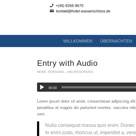
+(49) 9266-9670
kontakt@hotel-wasserschloss.de
WILLKOMMEN
ÜBERNACHTEN
Entry with Audio
NEWS
,
PERSONAL
,
UNCATEGORIZED
00:00
Lorem ipsum dolor sit amet, consectetuer adipiscing el
penatibus et magnis dis parturient montes, nascetur ridi
sem.
Nulla consequat massa quis enim. Donec pede
In enim justo, rhoncus ut, imperdiet a, ven