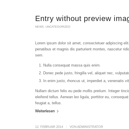
Entry without preview ima
NEWS
,
UNCATEGORIZED
Lorem ipsum dolor sit amet, consectetuer adipiscing el
penatibus et magnis dis parturient montes, nascetur ridi
sem.
Nulla consequat massa quis enim.
Donec pede justo, fringilla vel, aliquet nec, vulputat
In enim justo, rhoncus ut, imperdiet a, venenatis vit
Nullam dictum felis eu pede mollis pretium. Integer ti
eleifend tellus. Aenean leo ligula, porttitor eu, consequa
feugiat a, tellus.
Weiterlesen
12. FEBRUAR 2014
/
VON
ADMINISTRATOR