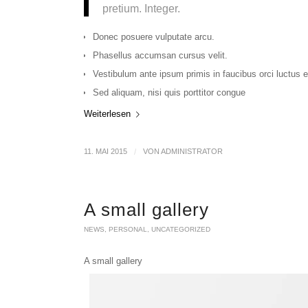
pretium. Integer.
Donec posuere vulputate arcu.
Phasellus accumsan cursus velit.
Vestibulum ante ipsum primis in faucibus orci luctus e
Sed aliquam, nisi quis porttitor congue
Weiterlesen
11. MAI 2015
/
VON
ADMINISTRATOR
A small gallery
NEWS
,
PERSONAL
,
UNCATEGORIZED
A small gallery