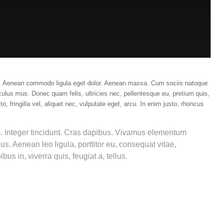
it. Aenean commodo ligula eget dolor. Aenean massa. Cum sociis natoque
culus mus. Donec quam felis, ultricies nec, pellentesque eu, pretium quis,
fringilla vel, aliquet nec, vulputate eget, arcu. In enim justo, rhoncus
m. Integer tincidunt. Cras dapibus. Vivamus elementum
us. Aenean leo ligula, porttitor eu, consequat vitae,
us in, viverra quis, feugiat a, tellus.